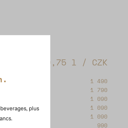
0,75 l / CZK
h.
1 490
1 790
1 090
1 090
 beverages, plus
1 090
ancs.
990