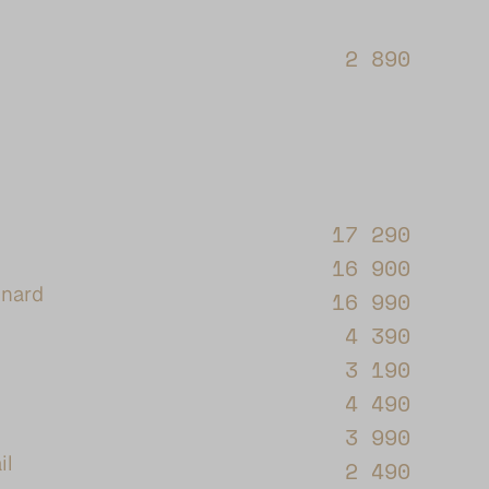
2 890
17 290
16 900
gnard
16 990
4 390
3 190
4 490
3 990
il
2 490