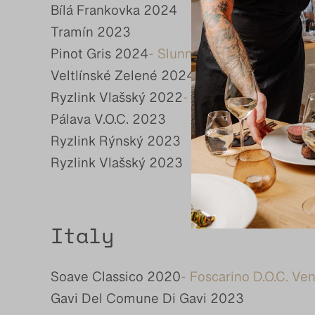
Bílá Frankovka 2024
Tramín 2023
Pinot Gris 2024
- Slunný Vrch
Veltlínské Zelené 2024
- Stará Hora
Ryzlink Vlašský 2022
- Perná-Železná
Pálava V.O.C. 2023
Ryzlink Rýnský 2023
Ryzlink Vlašský 2023
Italy
Soave Classico 2020
- Foscarino D.O.C. Ve
Gavi Del Comune Di Gavi 2023