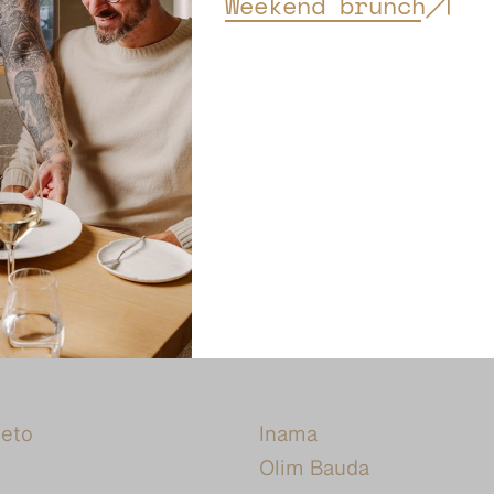
Weekend brunch
J. Stávek
Sonberk
Ilias
Ilias
Mikrosvín
Sonberk
Sonberk
Nepraš
neto
Inama
Olim Bauda