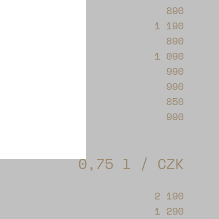
890
1 190
890
1 090
990
990
850
990
0,75 l / CZK
2 190
1 290