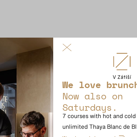
We love brunc
Zilvar
Now also on
Springer
Saturdays.
Fabig
Pialek & Jäger
7 courses with hot and cold
Oulehla
unlimited Thaya Blanc de Bl
Verýsek