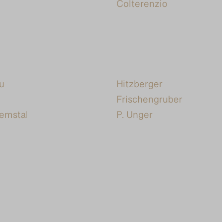
Colterenzio
u
Hitzberger
Frischengruber
remstal
P. Unger