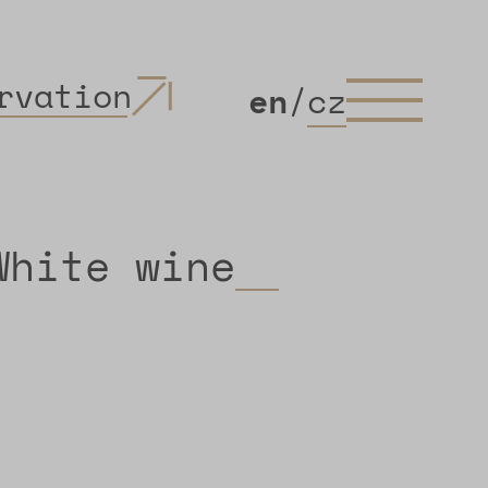
rvation
en
/
cz
White wine