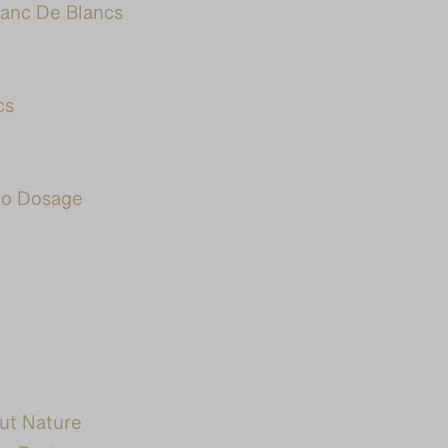
lanc De Blancs
cs
ro Dosage
rut Nature