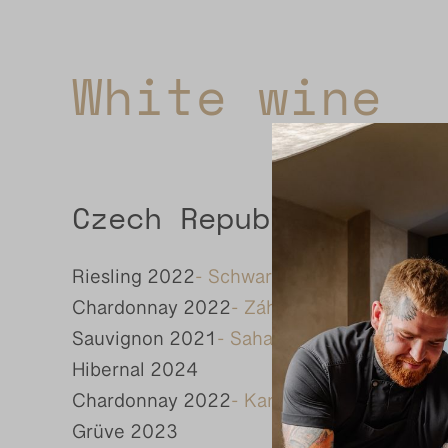
White wine
Czech Republic
Riesling 2022
- Schwartberg Troja - Praha
Chardonnay 2022
- Záhřebenské
Sauvignon 2021
- Sahara
Hibernal 2024
Chardonnay 2022
- Karlov
Grüve 2023