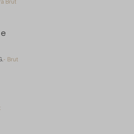
ra Brut
ne
G.
- Brut
t