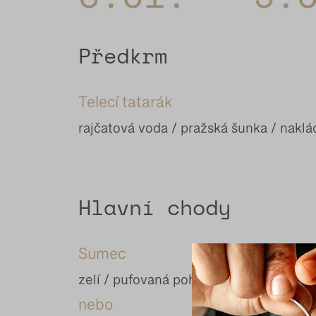
Předkrm
Telecí tatarák
rajčatová voda / pražská šunka / nakl
Hlavní chody
Sumec
zelí / pufovaná pohanka / kvasová om
nebo