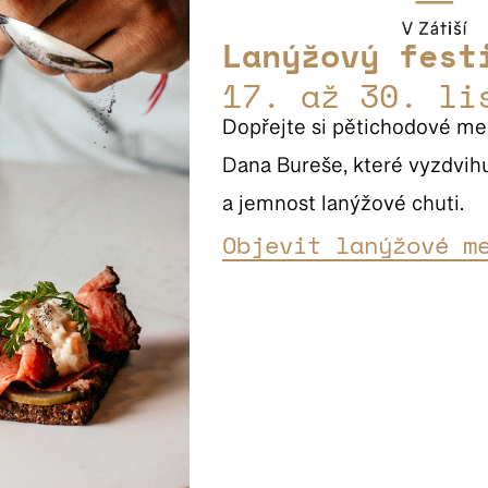
Lanýžový fest
17. až 30. li
Dopřejte si pětichodové me
Dana Bureše, které vyzdvihu
a jemnost lanýžové chuti.
Objevit lanýžové m
vegan