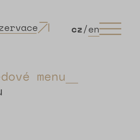
zervace
cz
/
en
ědové menu
u