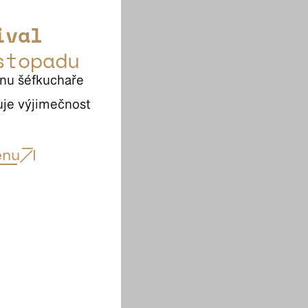
ival
stopadu
nu šéfkuchaře 
je výjimečnost 
enu