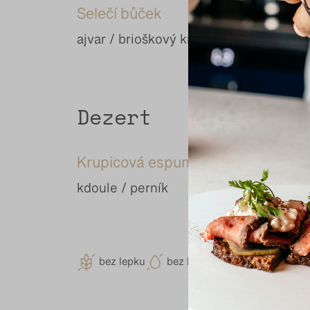
Selečí bůček
ajvar / brioškový knedlík / černé jablko
Dezert
Krupicová espuma
kdoule / perník
bez lepku
bez laktózy
vegetarián