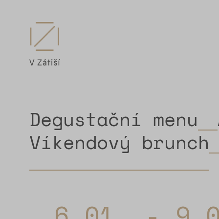
Degustační menu
Víkendový brunch
6.01. - 9.