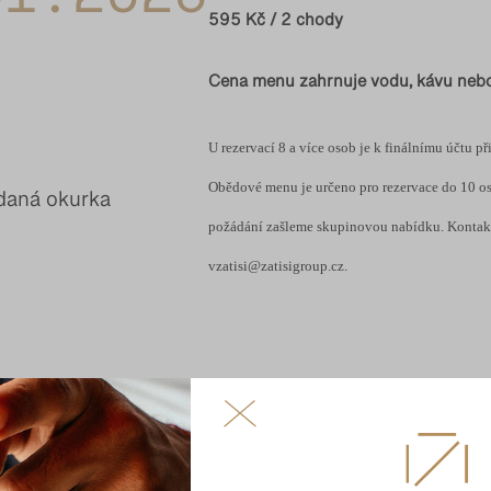
595 Kč / 2 chody
Cena menu zahrnuje vodu, kávu nebo
U rezervací 8 a více osob je k finálnímu účtu p
Obědové menu je určeno pro rezervace do 10 os
ádaná okurka
požádání zašleme skupinovou nabídku. Kontakt
vzatisi@zatisigroup.cz
.
áčka