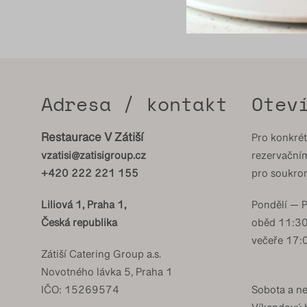
Adresa / kontakt
Otev
Restaurace V Zátiší
Pro konkré
vzatisi@zatisigroup.cz
rezervační
+420 222 221 155
pro soukro
Liliová 1, Praha 1,
Pondělí — 
Česká republika
oběd 11:3
večeře 17
Zátiší Catering Group a.s.
Novotného lávka 5, Praha 1
IČO: 15269574
Sobota a n