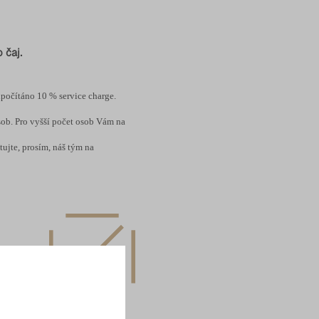
 čaj.
řipočítáno 10 % service charge.
ob. Pro vyšší počet osob Vám na
ujte, prosím, náš tým na