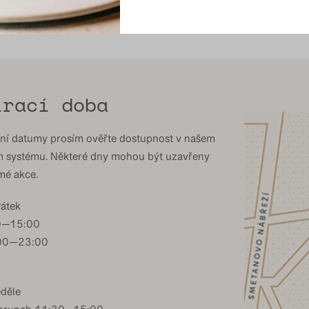
írací doba
tní datumy prosím ověřte dostupnost v našem
m systému. Některé dny mohou být uzavřeny
mé akce.
Pátek
0—15:00
:00—23:00
eděle